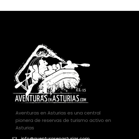
Aventuras en Asturias es una central
pionera de reservas de turismo activo en
Asturias
info@aventurasenasturias.com