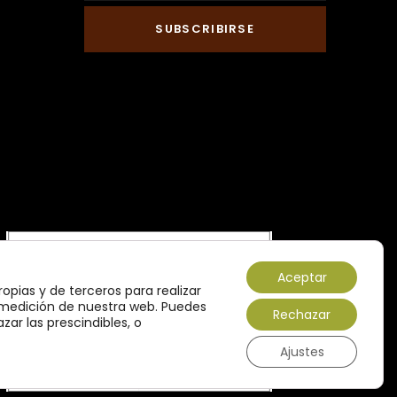
Aceptar
ropias y de terceros para realizar
e medición de nuestra web. Puedes
Rechazar
zar las prescindibles, o
Ajustes