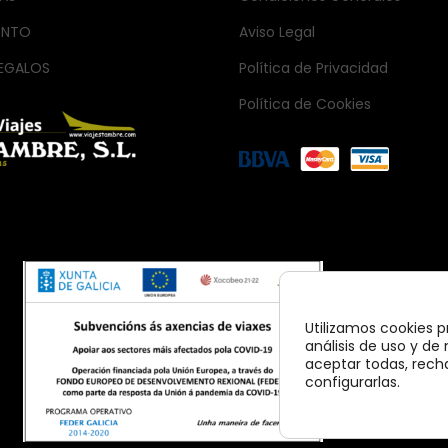
ENTO
Aviso Legal
EGALOS
Política de Privacidad
Política de Cookies
Utilizamos cookies p
análisis de uso y d
aceptar todas, recha
configurarlas.