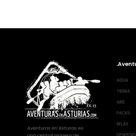
.Avent
AGUA
TIERRA
AIRE
PACKS
RELAX
Aventuras en Asturias es
DESPEDID
una central pionera de