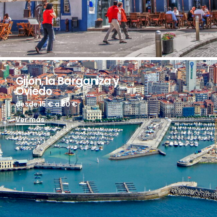
Gijón, la Barganiza y
Oviedo
desde 15 €
a 80 €
Ver más