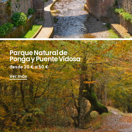
Parque Natural de
Ponga y Puente Vidosa
desde 20 €
a 50 €
Ver más