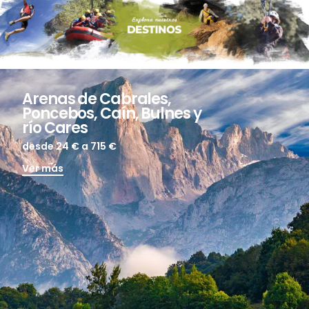
Arenas de Cabrales,
Poncebos, Caín, Bulnes y
río Cares
desde 24 €
a 715 €
Ver más