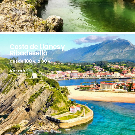
Costa de Llanes y
Ribadesella
desde 100 €
a 80 €
Ver más