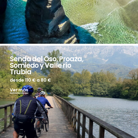
Senda del Oso, Proaza,
Somiedo y Valle río
Trubia
desde 110 €
a 80 €
Ver más