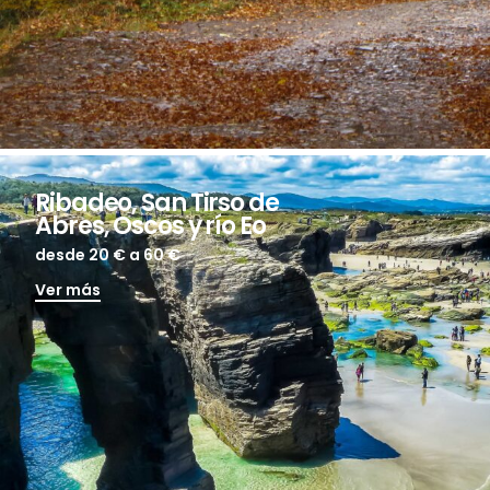
Ribadeo, San Tirso de
Abres, Oscos y río Eo
desde 20 €
a 60 €
Ver más