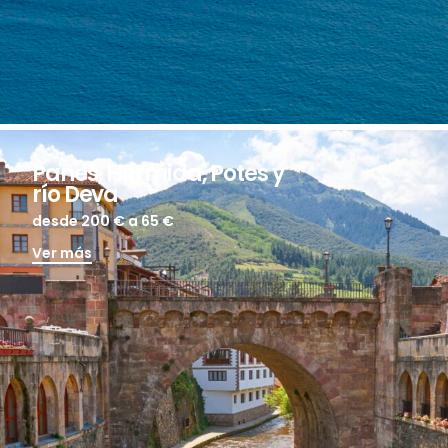
Panes, Hermida, Potes y
río Deva
desde 200 €
a 65 €
Ver más