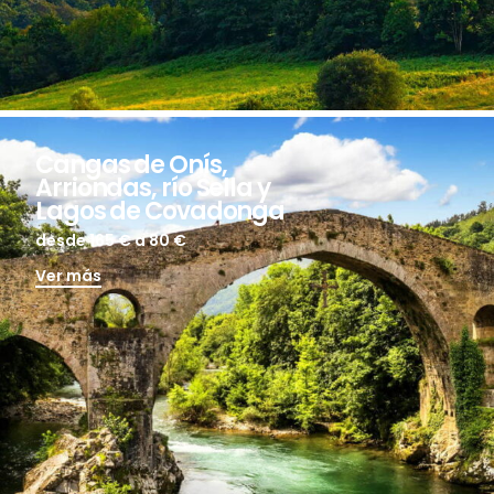
Cangas de Onís,
Arriondas, río Sella y
Lagos de Covadonga
desde 165 €
a 80 €
Ver más