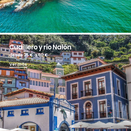
Cudillero y río Nalón
desde 25 €
a 60 €
Ver más