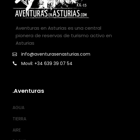
Aventuras en Asturias es una central
pionera de reservas de turismo activo en
Asturias
info@aventurasenasturias.com
Movil: +34 639 39 07 54
.Aventuras
AGUA
TIERRA
AIRE