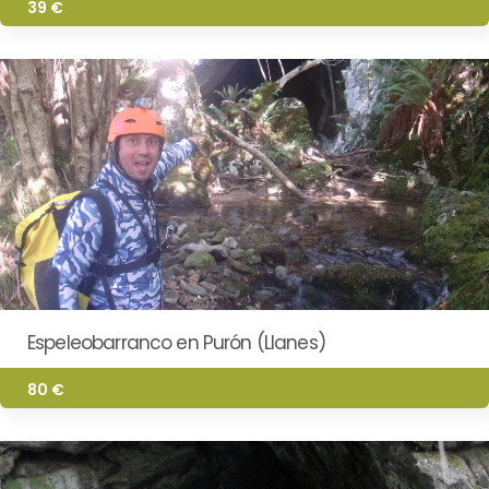
39 €
Espeleobarranco en Purón (Llanes)
80 €