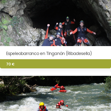
Espeleobarranco en Tinganón (Ribadesella)
70 €