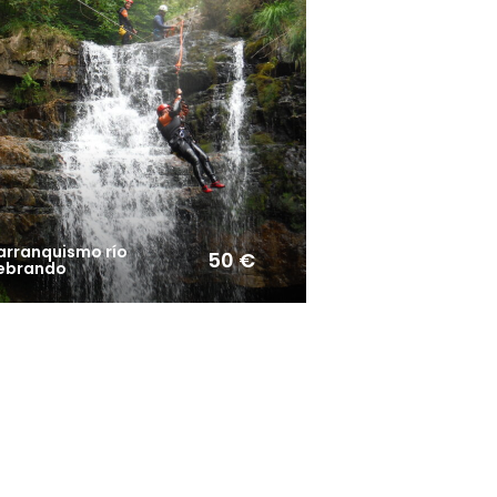
arranquismo río
50 €
ebrando