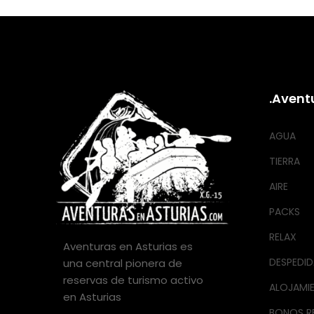
.Avent
AGUA
TIERRA
AIRE
PACKS
RELAX
Aventuras en Asturias es
DESPEDID
una central pionera de
reservas de turismo activo
ALOJAMI
en Asturias
BONOS R