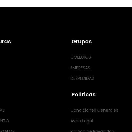
uras
.Grupos
COLEGIOS
EMPRESAS
DESPEDIDAS
.Políticas
AS
Condiciones Generales
ENTO
Aviso Legal
EGALOS
Política de Privacidad