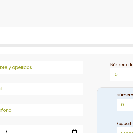
Número de
Número
Especif