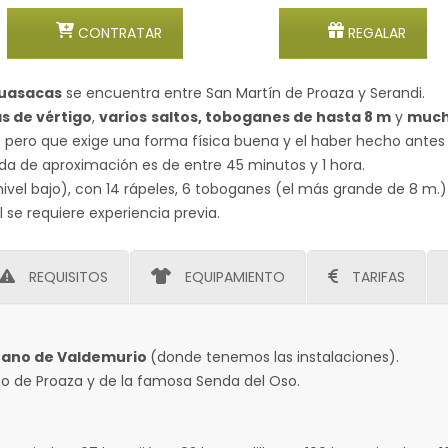
CONTRATAR
REGALAR
uasacas
se encuentra entre San Martín de Proaza y Serandi.
 de vértigo
,
varios
saltos, toboganes de hasta 8 m
y
much
pero que exige una forma física buena y el haber hecho antes
ida de aproximación es de entre 45 minutos y 1 hora.
nivel bajo), con 14 rápeles, 6 toboganes (el más grande de 8 m.)
l se requiere experiencia previa.
REQUISITOS
EQUIPAMIENTO
TARIFAS
tano de Valdemurio
(donde tenemos las instalaciones).
no de Proaza y de la famosa Senda del Oso.