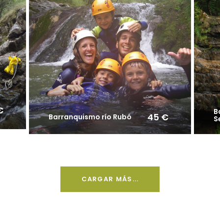
€
B
45 €
Barranquismo río Rubó
S
CARGAR MÁS...