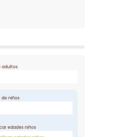
 adultos
 de niños
icar edades niños