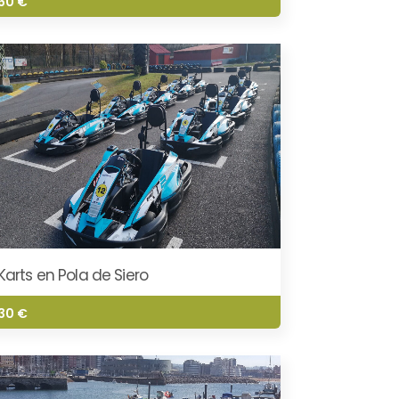
60 €
Karts en Pola de Siero
30 €