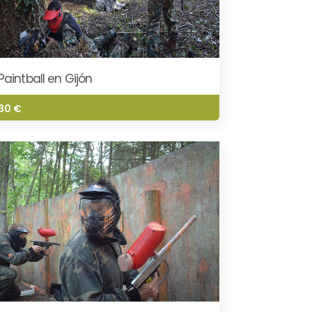
Paintball en Gijón
30 €