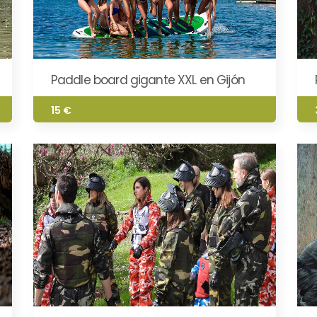
Paddle board gigante XXL en Gijón
15 €