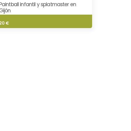
Paintball infantil y splatmaster en
Gijón
20 €